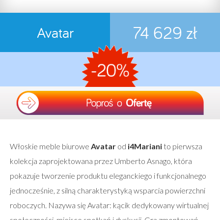
74 629 zł
Avatar
Włoskie meble biurowe
Avatar
od
i4Mariani
to pierwsza
kolekcja zaprojektowana przez Umberto Asnago, która
pokazuje tworzenie produktu eleganckiego i funkcjonalnego
jednocześnie, z silną charakterystyką wsparcia powierzchni
roboczych. Nazywa się Avatar: kącik dedykowany wirtualnej
społeczności, miejsce spotkań i dyskusji. Gra zmontowań,