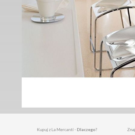
Kupuj z La Mercanti -
Dlaczego
?
Zna