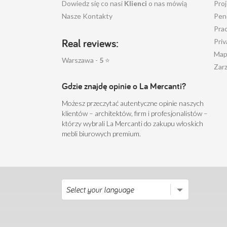
Dowiedz się co nasi
Klienci
o nas mówią
Pro
Nasze Kontakty
Pen
Pra
Real reviews:
Priv
Map
Warszawa -
5
⭐
Zarz
Gdzie znajdę opinie o La Mercanti?
Możesz przeczytać autentyczne opinie naszych
klientów – architektów, firm i profesjonalistów –
którzy wybrali La Mercanti do zakupu włoskich
mebli biurowych premium.