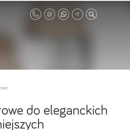
rowe
arowe do eleganckich
iejszych