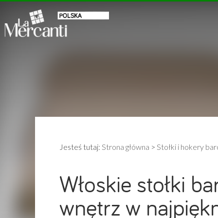
Jesteś tutaj:
Strona główna
>
Stołki i hokery ba
Włoskie stołki b
wnętrz w najpiękn