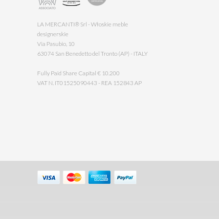
LA MERCANTI® Srl - Włoskie meble
designerskie
Via Pasubio, 10
63074 San Benedetto del Tronto (AP) - ITALY
Fully Paid Share Capital € 10.200
VAT N. IT01525090443 - REA 152843 AP