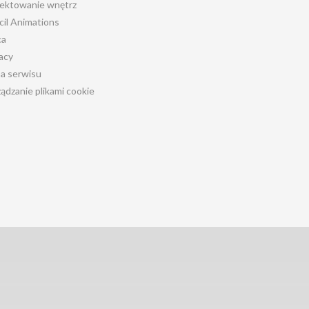
jektowanie wnętrz
cil Animations
ca
acy
a serwisu
ądzanie plikami cookie