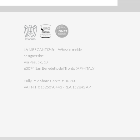
LA MERCANTI® Srl - Włoskie meble
designerskie
Via Pasubio, 10
63074 San Benedetto del Tronto (AP) - ITALY
Fully Paid Share Capital € 10.200
VAT N. IT01525090443 - REA 152843 AP