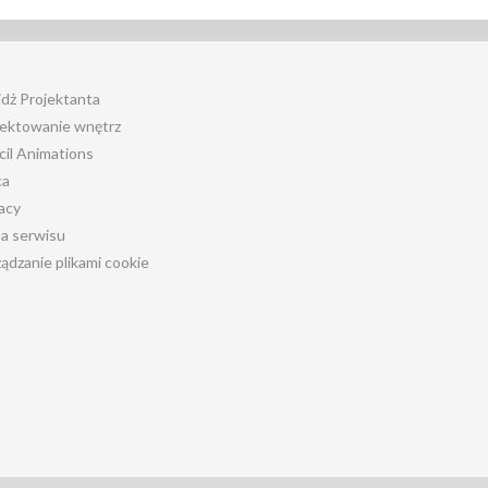
jdż Projektanta
jektowanie wnętrz
cil Animations
ca
acy
a serwisu
ądzanie plikami cookie