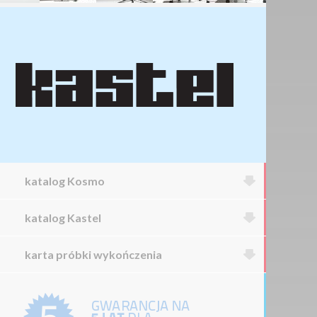
katalog Kosmo
katalog Kastel
karta próbki wykończenia