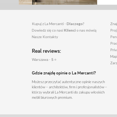
Kupuj z La Mercanti -
Dlaczego
?
Zna
Dowiedz się co nasi
Klienci
o nas mówią
Pro
Nasze Kontakty
Pen
Pra
Real reviews:
Priv
Map
Warszawa -
5
⭐
Zarz
Gdzie znajdę opinie o La Mercanti?
Możesz przeczytać autentyczne opinie naszych
klientów – architektów, firm i profesjonalistów –
którzy wybrali La Mercanti do zakupu włoskich
mebli biurowych premium.