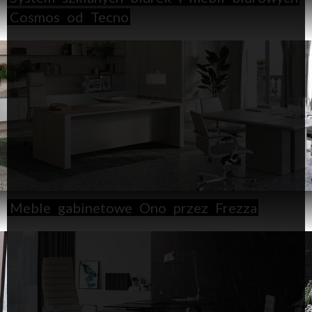
Cosmos
od
Tecno
Meble
gabinetowe
Ono
przez
Frezza