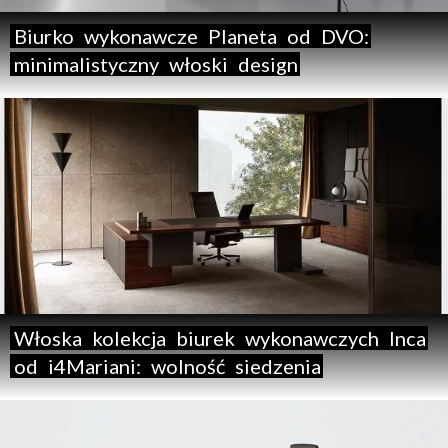
Biurko
wykonawcze
Planeta
od
DVO:
minimalistyczny
włoski
design
Włoska
kolekcja
biurek
wykonawczych
Inca
od
i4Mariani:
wolność
siedzenia