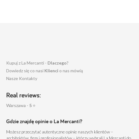
Kupuj z La Mercanti -
Dlaczego
?
Dowiedz się co nasi
Klienci
o nas mówią
Nasze Kontakty
Real reviews:
Warszawa -
5
⭐
Gdzie znajdę opinie o La Mercanti?
Możesz przeczytać autentyczne opinie naszych klientów –
architektów, firm i profesjonalistów – którzy wybrali La Mercanti do