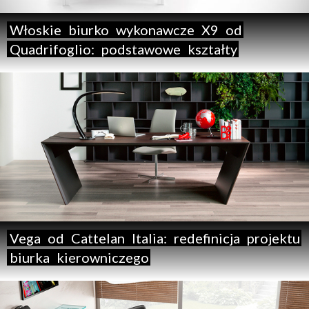
Włoskie
biurko
wykonawcze
X9
od
Quadrifoglio:
podstawowe
kształty
Vega
od
Cattelan
Italia:
redefinicja
projektu
biurka
kierowniczego