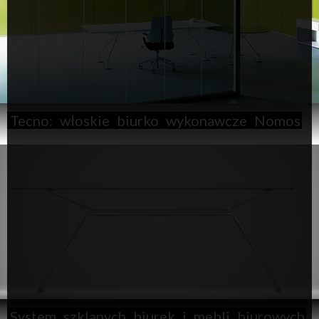
Tecno:
włoskie
biurko
wykonawcze
Nomos
System
szklanych
biurek
i
mebli
biurowych