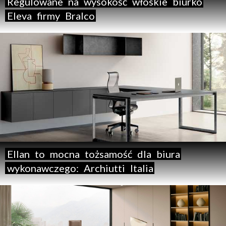
Regulowane
na
wysokość
włoskie
biurko
Eleva
firmy
Bralco
Ellan
to
mocna
tożsamość
dla
biura
wykonawczego:
Archiutti
Italia