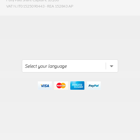
VAT N. IT01525090443 - REA 152843 AP