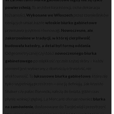
powierzchnią
. To architektura intencji, cicha deklaracja
tożsamości.
Wykonane we Włoszech
przez rzemieślników
ceniących umiar, każde
włoskie biurko gabinetowe
przemawia językiem równowagi.
Nowoczesne, ale
zakorzenione w tradycji, w której cierpliwość
budowała katedry, a detal był formą oddania
.
Od geometrycznej czystości
nowoczesnego biurka
gabinetowego
po miękkość ręcznie szytej skóry – każdy
element jest wybierany z dbałością o trwałość, nie
efektowność. To
luksusowe biurka gabinetowe
, które nie
tylko wypełniają przestrzeń – one ją definiują. Jak krzesło
Shaker czy pałac florencki, należą do świata, gdzie czas
płynie wolniej i głębiej. La Mercanti oferuje również
biurka
na zamówienie
, dostosowane do Twojej wizji i przestrzeni.