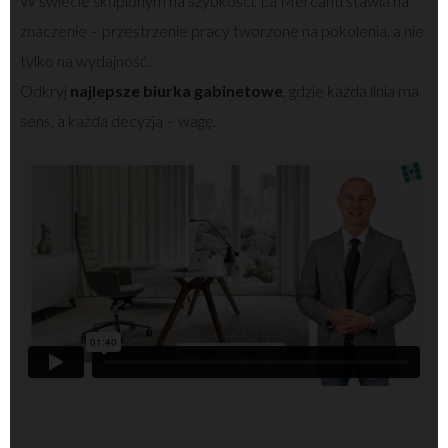
W świecie skupionym na szybkości, La Mercanti stawia na
znaczenie – przestrzenie pracy tworzone na pokolenia, a nie
tylko na wydajność.
Odkryj
najlepsze biurka gabinetowe
, gdzie każda linia ma
sens, a każda decyzja – wagę.