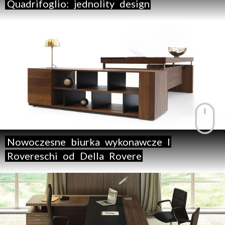
Quadrifoglio:
jednolity
design
Nowoczesne
biurka
wykonawcze
I
Rovereschi
od
Della
Rovere