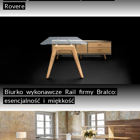
Rovere
Biurko
wykonawcze
Rail
firmy
Bralco:
esencjalność
i
miękkość