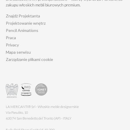
zakupu włoskich mebli biurowych premium.
Znajdż Projektanta
Projektowanie wnętrz
Pencil Animations
Praca
Privacy
Mapa serwisu
Zarządzanie plikami cookie
LA MERCANTI® Srl - Włoskie meble designerskie
Via Pasubio, 10
63074 San Benedetto del Tronto (AP) - ITALY
Fully Paid Share Capital € 10.200