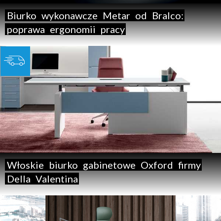
Biurko
wykonawcze
Metar
od
Bralco:
poprawa
ergonomii
pracy
Włoskie
biurko
gabinetowe
Oxford
firmy
Della
Valentina