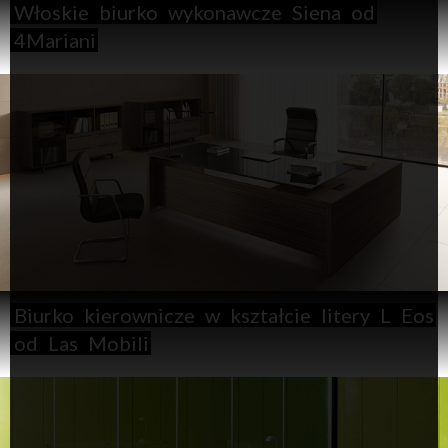
Włoskie
biurko
wykonawcze
Siena
od
4Mariani
Biurko
kierownicze
w
kształcie
litery
L
Eos
od
Las
Mobili