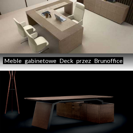
Meble
gabinetowe
Deck
przez
Brunoffice