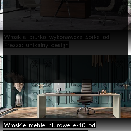
Włoskie
biurko
wykonawcze
Spike
od
Frezza:
unikalny
design
Włoskie
meble
biurowe
e-10
od