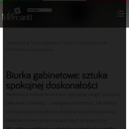
Jesteś tutaj:
Strona główna
>
Biurka Gabinetowe do
Przestrzeni Zarządzania
Biurka gabinetowe: sztuka
spokojnej doskonałości
Niektóre przestrzenie biurowe wymagają czegoś więcej niż
tylko funkcjonalności – zasługują na obecność. Jak dobrze
skomponowana sonata czy starannie wyselekcjonowana
biblioteka, biurko może wyrażać myśl, strukturę i styl.
W La Mercanti biurka gabinetowe nigdy nie są tylko