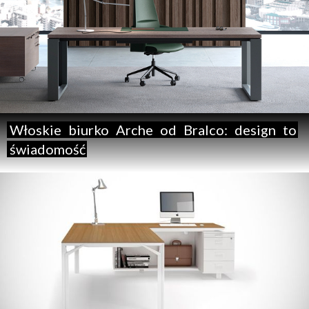
Włoskie
biurko
Arche
od
Bralco:
design
to
świadomość