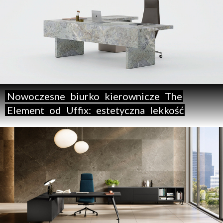
Nowoczesne
biurko
kierownicze
The
Element
od
Uffix:
estetyczna
lekkość