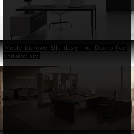
Meble
biurowe
Elle
design
od
Doimoffice:
unikalny
styl