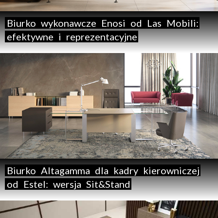
Biurko
wykonawcze
Enosi
od
Las
Mobili:
efektywne
i
reprezentacyjne
Biurko
Altagamma
dla
kadry
kierowniczej
od
Estel:
wersja
Sit&Stand