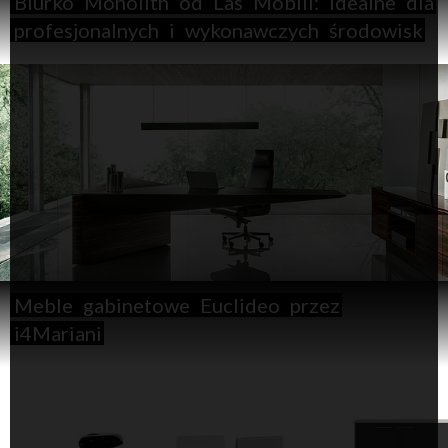
Biurko
Monolith
od
Las
Mobili:
idealne
dla
profesjonalnych
i
wykonawczych
środowisk
Meble
gabinetowe
Euclideo
przez
i4Mariani