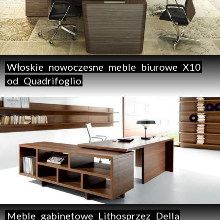
Włoskie
nowoczesne
meble
biurowe
X10
od
Quadrifoglio
Meble
gabinetowe
Lithosprzez
Della