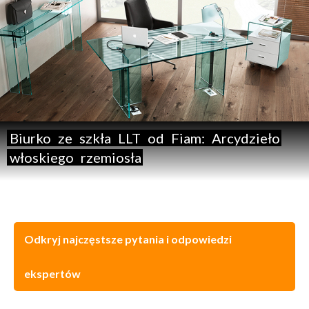
Biurko
ze
szkła
LLT
od
Fiam:
Arcydzieło
włoskiego
rzemiosła
Odkryj najczęstsze pytania i odpowiedzi
ekspertów