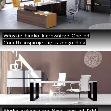
Włoskie
biurko
kierownicze
One
od
Codutti
inspiruje
cię
każdego
dnia
Biurko
wykonawcze
New
Loop
od
IVM: