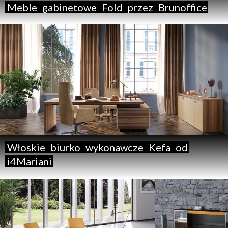
Meble
gabinetowe
Fold
przez
Brunoffice
Włoskie
biurko
wykonawcze
Kefa
od
i4Mariani