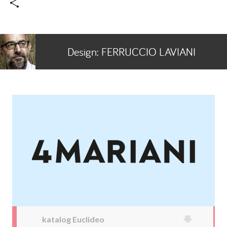
Design:
FERRUCCIO LAVIANI
katalog Euclideo