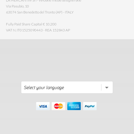
LA MERCANTI® Srl - Włoskie meble designerskie
Via Pasubio, 10
63074 San Benedetto del Tronto (AP) - ITALY
Fully Paid Share Capital € 10.200
VAT N. IT01525090443 - REA 152843 AP