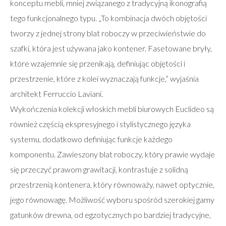
konceptu mebli, mniej związanego z tradycyjną ikonografią
tego funkcjonalnego typu. „To kombinacja dwóch objętości
tworzy z jednej strony blat roboczy w przeciwieństwie do
szafki, która jest używana jako kontener. Fasetowane bryły,
które wzajemnie się przenikają, definiując objętości i
przestrzenie, które z kolei wyznaczają funkcje,” wyjaśnia
architekt Ferruccio Laviani.
Wykończenia kolekcji włoskich mebli biurowych Euclideo są
również częścią ekspresyjnego i stylistycznego języka
systemu, dodatkowo definiując funkcje każdego
komponentu. Zawieszony blat roboczy, który prawie wydaje
się przeczyć prawom grawitacji, kontrastuje z solidną
przestrzenią kontenera, który równoważy, nawet optycznie,
jego równowagę. Możliwość wyboru spośród szerokiej gamy
gatunków drewna, od egzotycznych po bardziej tradycyjne,