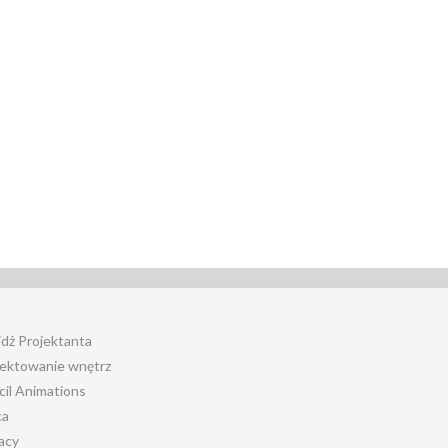
jdż Projektanta
jektowanie wnętrz
cil Animations
ca
acy