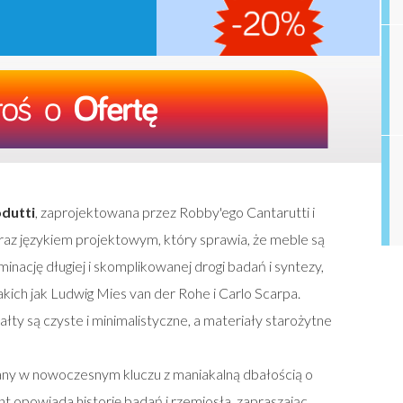
dutti
, zaprojektowana przez Robby'ego Cantarutti i
oraz językiem projektowym, który sprawia, że meble są
inację długiej i skomplikowanej drogi badań i syntezy,
akich jak Ludwig Mies van der Rohe i Carlo Scarpa.
ałty są czyste i minimalistyczne, a materiały starożytne
wany w nowoczesnym kluczu z maniakalną dbałością o
nt opowiada historię badań i rzemiosła, zapraszając