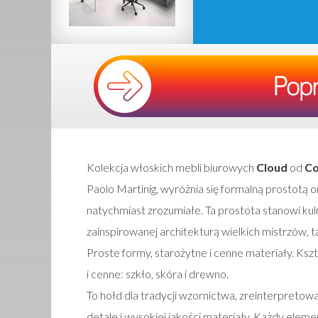
Kolekcja włoskich mebli biurowych
Cloud
od
Co
Paolo Martinig, wyróżnia się formalną prostotą 
natychmiast zrozumiałe. Ta prostota stanowi kulm
zainspirowanej architekturą wielkich mistrzów, t
Proste formy, starożytne i cenne materiały. Kszt
i cenne: szkło, skóra i drewno.
To hołd dla tradycji wzornictwa, zreinterpreto
detale i wysokiej jakości materiały. Każdy eleme