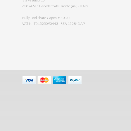
Via Pasubio, 10
63074 San Benedetto del Tronto (AP) - ITALY
Fully Paid Share Capital € 10.200
VAT N. IT01525090443 - REA 152843 AP