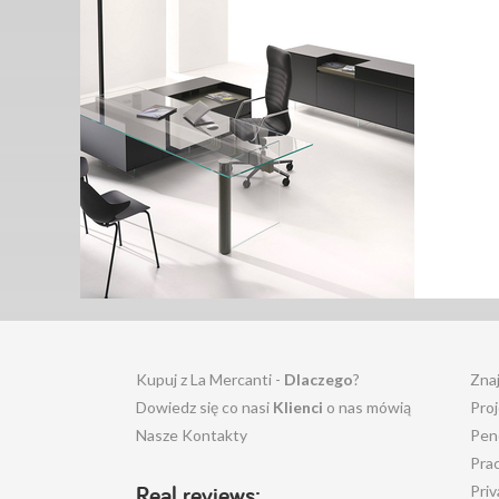
Kupuj z La Mercanti -
Dlaczego
?
Zna
Dowiedz się co nasi
Klienci
o nas mówią
Pro
Nasze Kontakty
Pen
Pra
Real reviews:
Priv