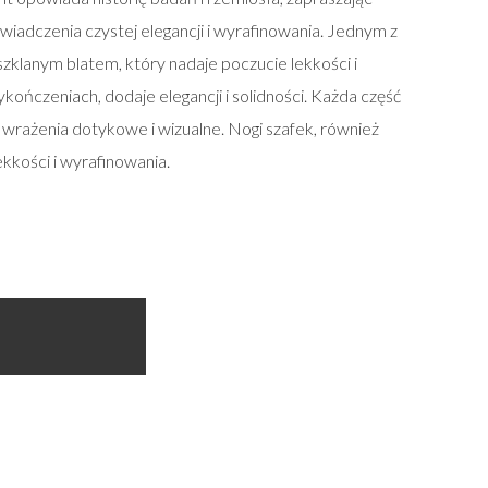
adczenia czystej elegancji i wyrafinowania. Jednym z
klanym blatem, który nadaje poczucie lekkości i
kończeniach, dodaje elegancji i solidności. Każda część
 wrażenia dotykowe i wizualne. Nogi szafek, również
kkości i wyrafinowania.