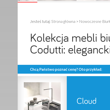
Jesteś tutaj:
Strona główna
>
Nowoczesne Biurka
Kolekcja mebli b
Codutti: elegancki
Chcą Państwo poznać cenę? Oto przykład:
Cloud