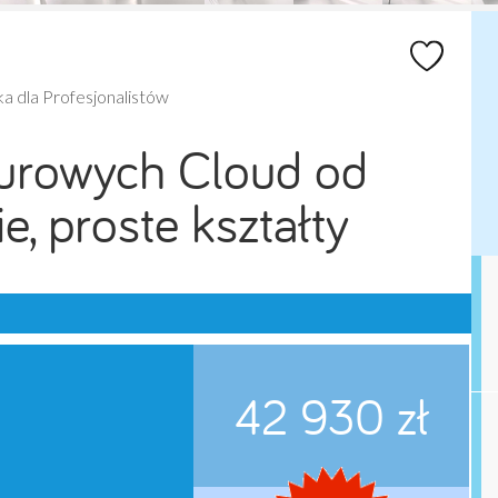
 dla Profesjonalistów
iurowych Cloud od
e, proste kształty
42 930 zł