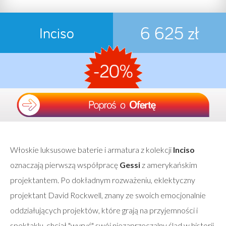
6 625 zł
Inciso
Włoskie luksusowe baterie i armatura z kolekcji
Inciso
oznaczają pierwszą współpracę
Gessi
z amerykańskim
projektantem. Po dokładnym rozważeniu, eklektyczny
projektant David Rockwell, znany ze swoich emocjonalnie
oddziałujących projektów, które grają na przyjemności i
spektaklu, chciał "wyryć" swój niezaprzeczalny ślad w historii