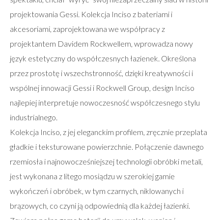
projektowania Gessi. Kolekcja Inciso z bateriami i
akcesoriami, zaprojektowana we współpracy z
projektantem Davidem Rockwellem, wprowadza nowy
język estetyczny do współczesnych łazienek. Określona
przez prostotę i wszechstronność, dzięki kreatywności i
wspólnej innowacji Gessi i Rockwell Group, design Inciso
najlepiej interpretuje nowoczesność współczesnego stylu
industrialnego.
Kolekcja Inciso, z jej eleganckim profilem, zręcznie przeplata
gładkie i teksturowane powierzchnie. Połączenie dawnego
rzemiosła i najnowocześniejszej technologii obróbki metali,
jest wykonana z litego mosiądzu w szerokiej gamie
wykończeń i obróbek, w tym czarnych, niklowanych i
brązowych, co czyni ją odpowiednią dla każdej łazienki.