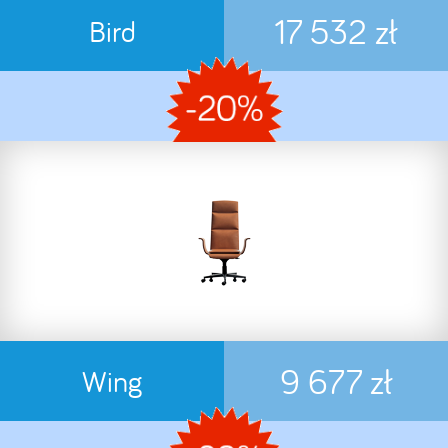
17 532 zł
Bird
9 677 zł
Wing