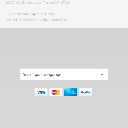
63074 San Benedetto del Tronto (AP) - ITALY
Fully Paid Share Capital € 10.200
VAT N. IT01525090443 - REA 152843 AP