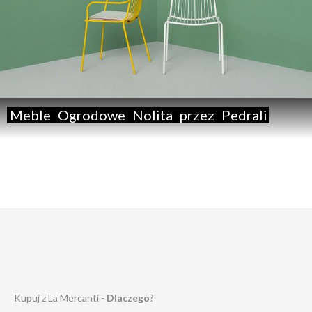
Meble
Ogrodowe
Nolita
przez
Pedrali
Kupuj z La Mercanti -
Dlaczego
?