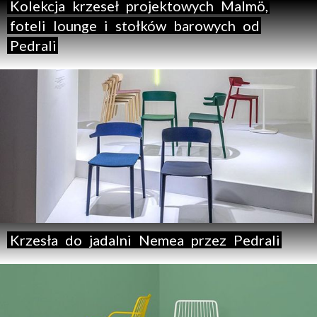
Kolekcja
krzeseł
projektowych
Malmö,
foteli
lounge
i
stołków
barowych
od
Pedrali
Krzesła
do
jadalni
Nemea
przez
Pedrali