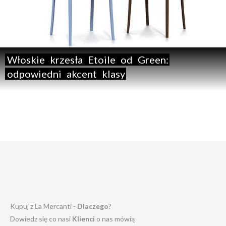
Włoskie
krzesła
Etoile
od
Green:
odpowiedni
akcent
klasy
Kupuj z La Mercanti -
Dlaczego
?
Dowiedz się co nasi
Klienci
o nas mówią