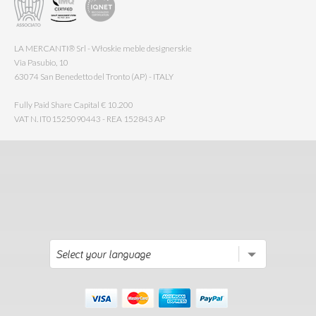
LA MERCANTI® Srl - Włoskie meble designerskie
Via Pasubio, 10
63074 San Benedetto del Tronto (AP) - ITALY
Fully Paid Share Capital € 10.200
VAT N. IT01525090443 - REA 152843 AP