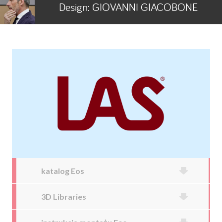
Design:
GIOVANNI GIACOBONE
katalog Eos
3D Libraries