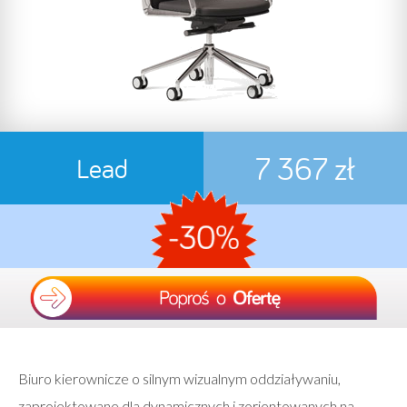
7 367 zł
Lead
Biuro kierownicze o silnym wizualnym oddziaływaniu,
zaprojektowane dla dynamicznych i zorientowanych na